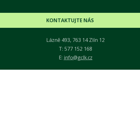
KONTAKTUJTE NÁS
Lázně 493, 763 14 Zlín 12
T: 577 152 168
E:
info@gclk.cz