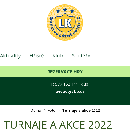
Aktuality
Hřiště
Klub
Soutěže
REZERVACE HRY
Foto
Hotel - Lázně
Kontakt
T: 577 152 111 (klub)
www.tycko.cz
E-shop
Příměstské tábory
Domů
Foto
Turnaje a akce 2022
TURNAJE A AKCE 2022