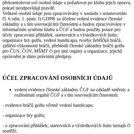
překontrolovat své osobní údaje a požadovat po klubu jejich opravu,
pokud neodpovídají pravdě.
Veškeré osobní údaje jsou zpracovávány v souladu s ustanovením
čl. 6 odst. 1. písm. f) GDPR za účelem vedení evidence členské
základny a s tím souvisejícími činnostmi a budou zpracovávány v
informačním systému klubu a ČGF a budou použity pouze pro
účely zpracování přihlášek, startovních a výsledkových listin,
organizace hry golfu, vedení handicapu, tvorby žebříčků hráčů,
zjištění výkonnosti hráčů, přehledů členské základny hráčů golfu
pro ČUS, ČOV, MŠMT či pro jiné orgány a organizace, jejichž
oprávnění je dáno právními předpisy.
ÚČEL ZPRACOVÁNÍ OSOBNÍCH ÚDAJŮ
vedení evidence členské základny ČGF na základě směrnic a
rozhodnutí orgánů ČGF a s tím souvisejícím činnostmi:
- evidence hráčů golfu včetně vedení handicapu;
- organizace hry golfu;
- o zpracování přihlášek, startovních a výsledkových listin turnajů či
soutěží;