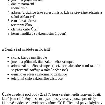
datum narození
rodné číslo
adresa (u cizince také adresu místa, kde se převážně zdržuje a
státní občanství)
e-mailová adresa
telefonní číslo
členské číslo ČGF
herní hendikep (výkonnostní úroveň)
u členů z řad mládeže navíc ještě:
škola, kterou navštěvuje
jméno a příjmení, titul zákonného zástupce
adresa zákonného zástupce (u cizince také adresu místa, kde
se převážně zdržuje a státní občanství)
e-mailová adresa zákonného zástupce
telefonní číslo zákonného zástupce
Údaje uvedené pod body 2. až 7. jsou veřejně nepřístupnými údaji,
které jsou chráněny heslem a jsou poskytovány pouze pro účely
klubové evidence a evidence v rámci ČGF. Člen má právo kdykoliv