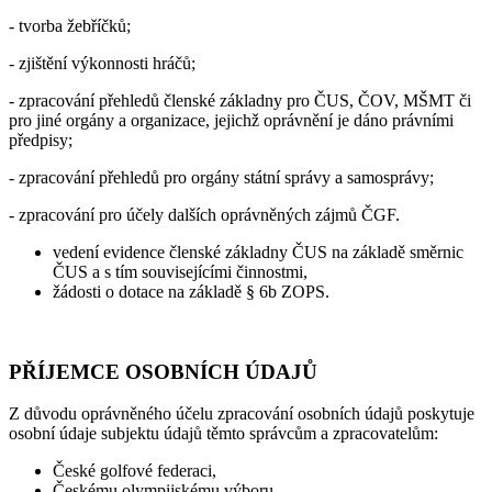
- tvorba žebříčků;
- zjištění výkonnosti hráčů;
- zpracování přehledů členské základny pro ČUS, ČOV, MŠMT či
pro jiné orgány a organizace, jejichž oprávnění je dáno právními
předpisy;
- zpracování přehledů pro orgány státní správy a samosprávy;
- zpracování pro účely dalších oprávněných zájmů ČGF.
vedení evidence členské základny ČUS na základě směrnic
ČUS a s tím souvisejícími činnostmi,
žádosti o dotace na základě § 6b ZOPS.
PŘÍJEMCE OSOBNÍCH ÚDAJŮ
Z důvodu oprávněného účelu zpracování osobních údajů poskytuje
osobní údaje subjektu údajů těmto správcům a zpracovatelům:
České golfové federaci,
Českému olympijskému výboru,