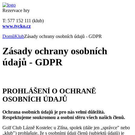
Rezervace hry
T: 577 152 111 (klub)
www.tycko.cz
Domů
Klub
Zásady ochrany osobních údajů - GDPR
Zásady ochrany osobních
údajů - GDPR
PROHLÁŠENÍ O OCHRANĚ
OSOBNÍCH ÚDAJŮ
Ochrana osobních údajů je pro nás velmi důležitá.
Respektujeme soukromou a osobní sféru všech našich členů.
Golf Club Lázně Kostelec u Zlína, spolek (dále jen „správce" nebo
„klub") prohlašuje, že s osobními údaji členů (subjektů údajů) je