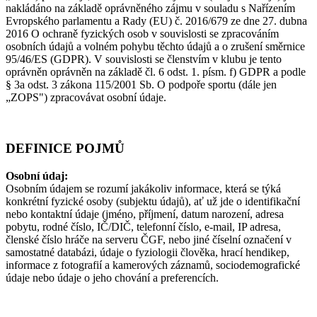
nakládáno na základě oprávněného zájmu v souladu s Nařízením
Evropského parlamentu a Rady (EU) č. 2016/679 ze dne 27. dubna
2016 O ochraně fyzických osob v souvislosti se zpracováním
osobních údajů a volném pohybu těchto údajů a o zrušení směrnice
95/46/ES (GDPR). V souvislosti se členstvím v klubu je tento
oprávněn oprávněn na základě čl. 6 odst. 1. písm. f) GDPR a podle
§ 3a odst. 3 zákona 115/2001 Sb. O podpoře sportu (dále jen
„ZOPS") zpracovávat osobní údaje.
DEFINICE POJMŮ
Osobní údaj:
Osobním údajem se rozumí jakákoliv informace, která se týká
konkrétní fyzické osoby (subjektu údajů), ať už jde o identifikační
nebo kontaktní údaje (jméno, příjmení, datum narození, adresa
pobytu, rodné číslo, IČ/DIČ, telefonní číslo, e-mail, IP adresa,
členské číslo hráče na serveru ČGF, nebo jiné číselní označení v
samostatné databázi, údaje o fyziologii člověka, hrací hendikep,
informace z fotografií a kamerových záznamů, sociodemografické
údaje nebo údaje o jeho chování a preferencích.