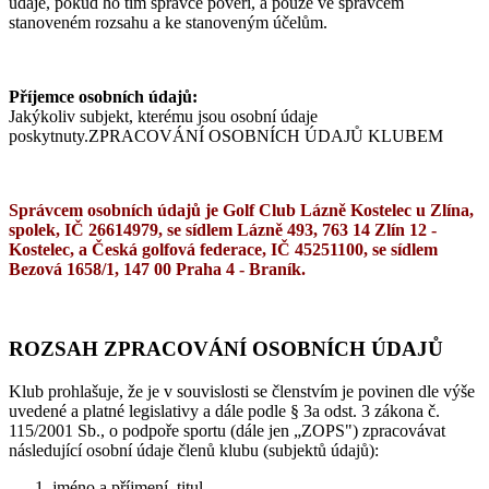
údaje, pokud ho tím správce pověří, a pouze ve správcem
stanoveném rozsahu a ke stanoveným účelům.
Příjemce osobních údajů:
Jakýkoliv subjekt, kterému jsou osobní údaje
poskytnuty.ZPRACOVÁNÍ OSOBNÍCH ÚDAJŮ KLUBEM
Správcem osobních údajů je Golf Club Lázně Kostelec u Zlína,
spolek, IČ 26614979, se sídlem Lázně 493, 763 14 Zlín 12 -
Kostelec, a Česká golfová federace, IČ 45251100, se sídlem
Bezová 1658/1, 147 00 Praha 4 - Braník.
ROZSAH ZPRACOVÁNÍ OSOBNÍCH ÚDAJŮ
Klub prohlašuje, že je v souvislosti se členstvím je povinen dle výše
uvedené a platné legislativy a dále podle § 3a odst. 3 zákona č.
115/2001 Sb., o podpoře sportu (dále jen „ZOPS") zpracovávat
následující osobní údaje členů klubu (subjektů údajů):
jméno a příjmení, titul