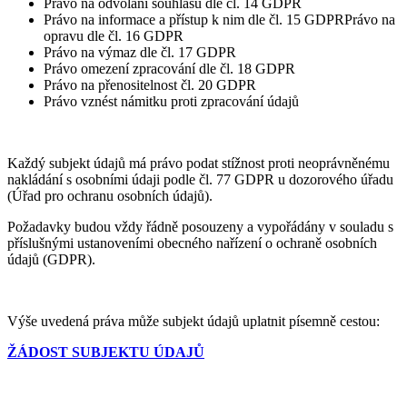
Právo na odvolání souhlasu dle čl. 14 GDPR
Právo na informace a přístup k nim dle čl. 15 GDPRPrávo na
opravu dle čl. 16 GDPR
Právo na výmaz dle čl. 17 GDPR
Právo omezení zpracování dle čl. 18 GDPR
Právo na přenositelnost čl. 20 GDPR
Právo vznést námitku proti zpracování údajů
Každý subjekt údajů má právo podat stížnost proti neoprávněnému
nakládání s osobními údaji podle čl. 77 GDPR u dozorového úřadu
(Úřad pro ochranu osobních údajů).
Požadavky budou vždy řádně posouzeny a vypořádány v souladu s
příslušnými ustanoveními obecného nařízení o ochraně osobních
údajů (GDPR).
Výše uvedená práva může subjekt údajů uplatnit písemně cestou:
ŽÁDOST SUBJEKTU ÚDAJŮ