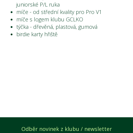
juniorské P/L ruka
míče - od střední kvality pro Pro V1
míče s logem klubu GCLKO
týčka - dřevěná, plastová, gumová
birdie karty hřiště
Odběr novinek z klubu / newsletter