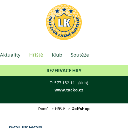
Aktuality
Hřiště
Klub
Soutěže
REZERVACE HRY
Foto
Hotel - Lázně
Kontakt
T: 577 152 111 (klub)
www.tycko.cz
E-shop
Příměstské tábory
Domů
Hřiště
Golfshop
GOLFSHOP