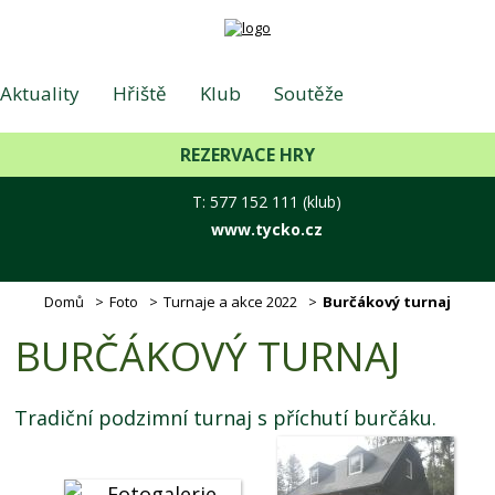
Aktuality
Hřiště
Klub
Soutěže
REZERVACE HRY
Foto
Hotel - Lázně
Kontakt
T: 577 152 111 (klub)
www.tycko.cz
E-shop
Příměstské tábory
Domů
Foto
Turnaje a akce 2022
Burčákový turnaj
BURČÁKOVÝ TURNAJ
Tradiční podzimní turnaj s příchutí burčáku.