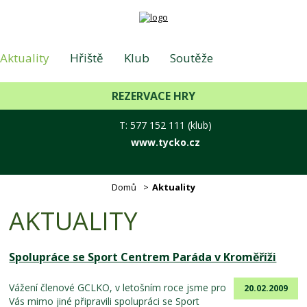
Aktuality
Hřiště
Klub
Soutěže
REZERVACE HRY
Foto
Hotel - Lázně
Kontakt
T: 577 152 111 (klub)
www.tycko.cz
E-shop
Příměstské tábory
Domů
Aktuality
AKTUALITY
Spolupráce se Sport Centrem Paráda v Kroměříži
Vážení členové GCLKO, v letošním roce jsme pro
20.02.2009
Vás mimo jiné připravili spolupráci se Sport