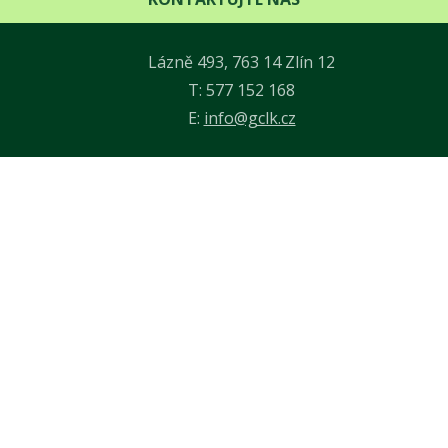
Lázně 493, 763 14 Zlín 12
T: 577 152 168
E:
info@gclk.cz