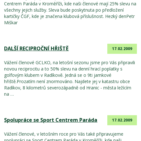
Centrem Paráda v Kroměříži, kde naši členové mají 25% slevu na
všechny jejich služby. Sleva bude poskytnuta po předložení
kartičky ČGF, kde je značena klubová příslušnost. Hezký denPetr
Miškar
DALŠÍ RECIPROČNÍ HŘIŠTĚ
17.02.2009
Vážení členové GCLKO, na letošní sezonu jsme pro Vás připravili
novou reciprocitu a to 50% slevu na denní hrací poplatky s
golfovým klubem v Radíkově. Jedná se o 9ti jamkové
hřiště.Prozatím není znormováno. Najdete jej v katastru obce
Radíkov, 8 kilometrů severozápadně od Hranic - města ležícím
na …
Spolupráce se Sport Centrem Paráda
17.02.2009
Vážení členové, v letošním roce pro Vás také připravujeme
spolupráci se Sport Centrem Paráda v Kroměříži, kde naši