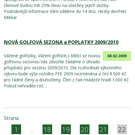
členové budou mít 25% slevu na všechny jejich služby.
Podrobnější informace Vám sdělíme do 14 dnů. Hezký denPetr
Miškar
NOVÁ GOLFOVÁ SEZONA a POPLATKY 2009/2010
Vážené golfistky, Vážení golfisté,s blížící se novou
08.02.2009
golfovou sezonou Vás zdvořile žádáme o úhradu
příspěvků pro sezónu 2009/2010. Dle rozhodnutí výkonného
výboru bude výše ročního FEE 2009 nezměněna a činí 8.500 Kč
pro řádné členy a druhočleny. Člen z řad mládeže hradí 1.000 Kč.
Pokud nehradíte roč…
Strana:
1
18
19
20
21
22
…