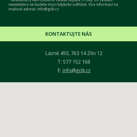
newsletteru se budete moci kdykoliv odhlásit. Více informací na
mailové adrese: info@gclk.cz
KONTAKTUJTE NÁS
Lázně 493, 763 14 Zlín 12
T: 577 152 168
E:
info@gclk.cz