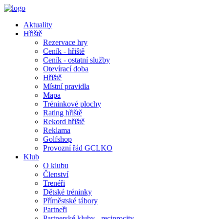
Aktuality
Hřiště
Rezervace hry
Ceník - hřiště
Ceník - ostatní služby
Otevírací doba
Hřiště
Místní pravidla
Mapa
Tréninkové plochy
Rating hřiště
Rekord hřiště
Reklama
Golfshop
Provozní řád GCLKO
Klub
O klubu
Členství
Trenéři
Dětské tréninky
Příměstské tábory
Partneři
Partnerské kluby - reciprocity