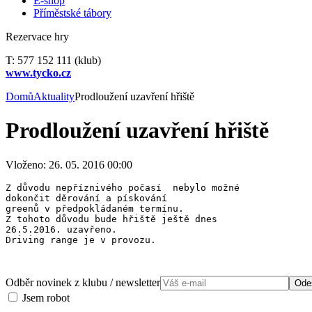
E-shop
Příměstské tábory
Rezervace hry
T: 577 152 111 (klub)
www.tycko.cz
Domů
Aktuality
Prodloužení uzavření hřiště
Prodloužení uzavření hřiště
Vloženo: 26. 05. 2016 00:00
Z důvodu nepříznivého počasí  nebylo možné 
dokončit děrování a pískování 

greenů v předpokládaném termínu. 
Z tohoto důvodu bude hřiště ještě dnes 

26.5.2016. uzavřeno.

Driving range je v provozu.
Odběr novinek z klubu / newsletter
Ode
Jsem robot