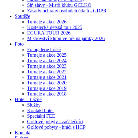
Síň slávy - Mistři klubu GCLKO
Zásady ochrany osobních údajů - GDPR
Soutěže
Turnaje a akce 2026
Kostelecká dětská tour 2025
EGURA TOUR 2026
Mistrovství klubu ve hře na jamky 2026
Foto
Fotogalerie hřiště
Turnaje a akce 2025
Turnaje a akce 2024
Turnaje a akce 2023
Turnaje a akce 2022
Turnaje a akce 2021
Turnaje a akce 2020
Turnaje a akce 2019
Turnaje a akce 2018
Hotel - Lázně
Služby
Kontakt hotel
Speciální FEE
Golfové pobyty - začátečníci
Golfové pobyty - hráči s HCP
Kontakt