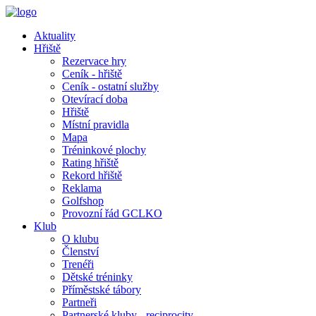
Aktuality
Hřiště
Rezervace hry
Ceník - hřiště
Ceník - ostatní služby
Otevírací doba
Hřiště
Místní pravidla
Mapa
Tréninkové plochy
Rating hřiště
Rekord hřiště
Reklama
Golfshop
Provozní řád GCLKO
Klub
O klubu
Členství
Trenéři
Dětské tréninky
Příměstské tábory
Partneři
Partnerské kluby - reciprocity